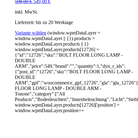
598,00
€
549,00
€
inkl. MwSt.
Lieferzeit: bis zu 20 Werktage
Variante wählen
(window.wpmDataLayer =
window.wpmDataLayer || {}).products =
window.wpmDataLayer.products || {}
window.wpmDataLayer.products[12726] =
{"id":"12726","sku":"BOLT FLOOR LONG LAMP -
DOUBLE
ARM","price":549,"brand":"","quantity":1,"dyn_r_ids":
{"post_id":"12726","sku":"BOLT FLOOR LONG LAMP -
DOUBLE
ARM","gpf":"woocommerce_gpf_12726","gla":"gla_12726"},
FLOOR LONG LAMP - DOUBLE ARM -
Tonone","category":["All
Products","Bodenleuchten","Innenbeleuchtung","Licht","Stehle
window.wpmDataLayer.products[12726]['position'] =
window.wpmDataLayer.position++