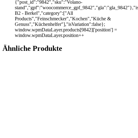
{"post_id":"9842","sku":"Volano-
stand","gpf":"woocommerce_gpf_9842","gla":"gla_9842"},"
B2 - Berkel","category":["All
Products","Feinschmecker","Kochen","Küche &
Genuss","Küchenhelfer"],"isVariation":false};
window.wpmDataLayer.products[9842]['position'] =
window.wpmDataLayer.position++
Ähnliche Produkte