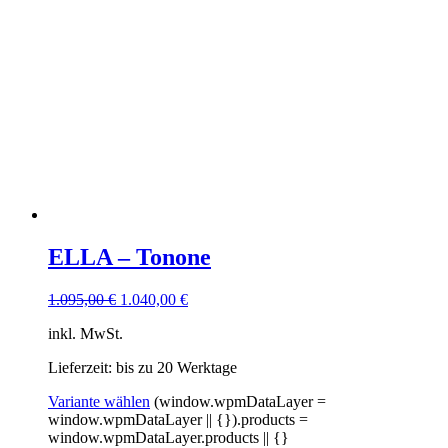
ELLA – Tonone
1.095,00
€
1.040,00
€
inkl. MwSt.
Lieferzeit: bis zu 20 Werktage
Variante wählen
(window.wpmDataLayer =
window.wpmDataLayer || {}).products =
window.wpmDataLayer.products || {}