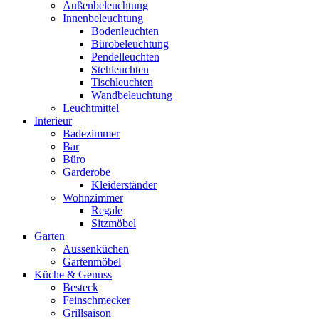
Außenbeleuchtung
Innenbeleuchtung
Bodenleuchten
Bürobeleuchtung
Pendelleuchten
Stehleuchten
Tischleuchten
Wandbeleuchtung
Leuchtmittel
Interieur
Badezimmer
Bar
Büro
Garderobe
Kleiderständer
Wohnzimmer
Regale
Sitzmöbel
Garten
Aussenküchen
Gartenmöbel
Küche & Genuss
Besteck
Feinschmecker
Grillsaison