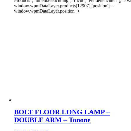
Products","Innenbeleuchtung","Licht","Pendelleuchten"],"isVar
window.wpmDataLayer.products[12907]['position'] =
window.wpmDataLayer.position++
BOLT FLOOR LONG LAMP –
DOUBLE ARM – Tonone