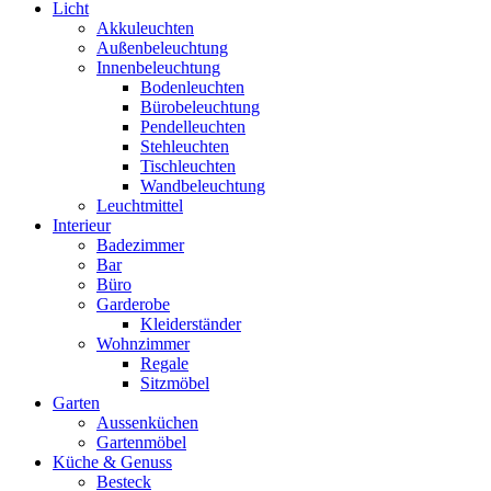
Licht
Akkuleuchten
Außenbeleuchtung
Innenbeleuchtung
Bodenleuchten
Bürobeleuchtung
Pendelleuchten
Stehleuchten
Tischleuchten
Wandbeleuchtung
Leuchtmittel
Interieur
Badezimmer
Bar
Büro
Garderobe
Kleiderständer
Wohnzimmer
Regale
Sitzmöbel
Garten
Aussenküchen
Gartenmöbel
Küche & Genuss
Besteck