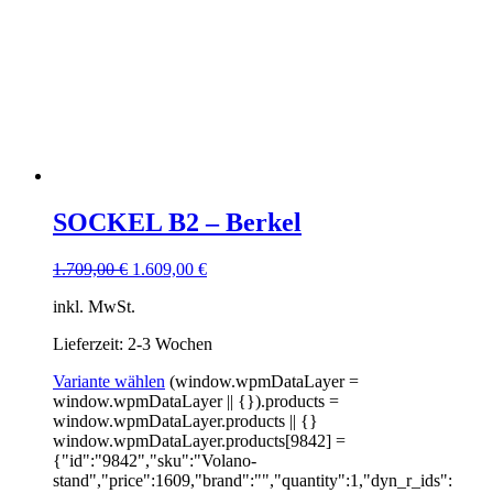
SOCKEL B2 – Berkel
1.709,00
€
1.609,00
€
inkl. MwSt.
Lieferzeit: 2-3 Wochen
Variante wählen
(window.wpmDataLayer =
window.wpmDataLayer || {}).products =
window.wpmDataLayer.products || {}
window.wpmDataLayer.products[9842] =
{"id":"9842","sku":"Volano-
stand","price":1609,"brand":"","quantity":1,"dyn_r_ids":