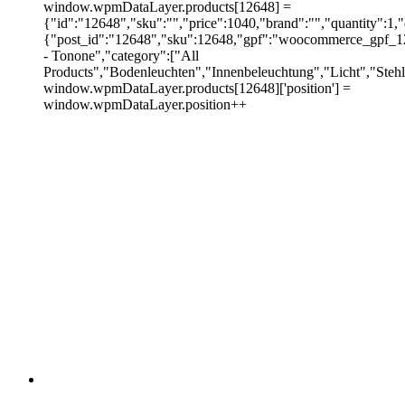
window.wpmDataLayer.products[12648] =
{"id":"12648","sku":"","price":1040,"brand":"","quantity":1,
{"post_id":"12648","sku":12648,"gpf":"woocommerce_gpf_12
- Tonone","category":["All
Products","Bodenleuchten","Innenbeleuchtung","Licht","Stehle
window.wpmDataLayer.products[12648]['position'] =
window.wpmDataLayer.position++