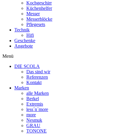
Kochgeschirr
Küchenhelfer
Messer
Messerblöcke
Pflegesets
Technik
Hifi
Geschenke
Angebote
Menü
DIE SCOLA
Das sind wir
Referenzen
Kontakt
Marken
alle Marken
Berkel
Extremis
less´n´more
more
Nesmuk
GRAU
TONONE