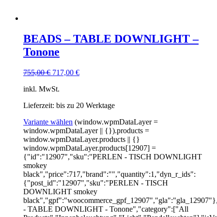
BEADS – TABLE DOWNLIGHT –
Tonone
755,00
€
717,00
€
inkl. MwSt.
Lieferzeit: bis zu 20 Werktage
Variante wählen
(window.wpmDataLayer =
window.wpmDataLayer || {}).products =
window.wpmDataLayer.products || {}
window.wpmDataLayer.products[12907] =
{"id":"12907","sku":"PERLEN - TISCH DOWNLIGHT
smokey
black","price":717,"brand":"","quantity":1,"dyn_r_ids":
{"post_id":"12907","sku":"PERLEN - TISCH
DOWNLIGHT smokey
black","gpf":"woocommerce_gpf_12907","gla":"gla_12907"}
- TABLE DOWNLIGHT - Tonone","category":["All