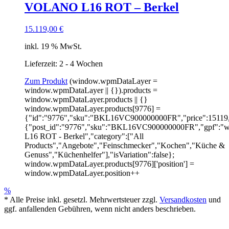
VOLANO L16 ROT – Berkel
15.119,00
€
inkl. 19 % MwSt.
Lieferzeit: 2 - 4 Wochen
Zum Produkt
(window.wpmDataLayer =
window.wpmDataLayer || {}).products =
window.wpmDataLayer.products || {}
window.wpmDataLayer.products[9776] =
{"id":"9776","sku":"BKL16VC900000000FR","price":15119,"b
{"post_id":"9776","sku":"BKL16VC900000000FR","gpf":"w
L16 ROT - Berkel","category":["All
Products","Angebote","Feinschmecker","Kochen","Küche &
Genuss","Küchenhelfer"],"isVariation":false};
window.wpmDataLayer.products[9776]['position'] =
window.wpmDataLayer.position++
%
* Alle Preise inkl. gesetzl. Mehrwertsteuer zzgl.
Versandkosten
und
ggf. anfallenden Gebühren, wenn nicht anders beschrieben.