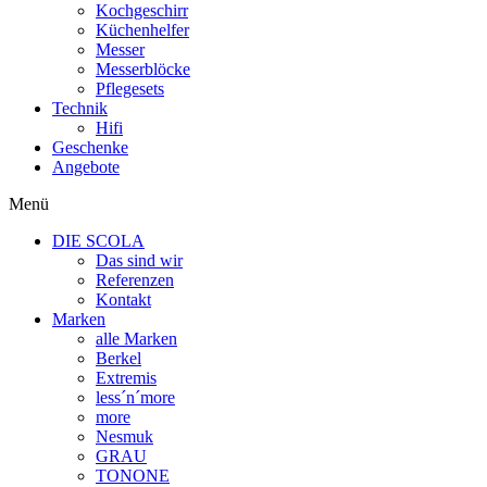
Kochgeschirr
Küchenhelfer
Messer
Messerblöcke
Pflegesets
Technik
Hifi
Geschenke
Angebote
Menü
DIE SCOLA
Das sind wir
Referenzen
Kontakt
Marken
alle Marken
Berkel
Extremis
less´n´more
more
Nesmuk
GRAU
TONONE