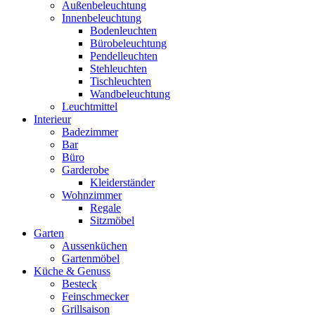
Außenbeleuchtung
Innenbeleuchtung
Bodenleuchten
Bürobeleuchtung
Pendelleuchten
Stehleuchten
Tischleuchten
Wandbeleuchtung
Leuchtmittel
Interieur
Badezimmer
Bar
Büro
Garderobe
Kleiderständer
Wohnzimmer
Regale
Sitzmöbel
Garten
Aussenküchen
Gartenmöbel
Küche & Genuss
Besteck
Feinschmecker
Grillsaison