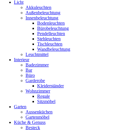
Licht
Akkuleuchten
Außenbeleuchtung
Innenbeleuchtung
Bodenleuchten
Bürobeleuchtung
Pendelleuchten
Stehleuchten
Tischleuchten
Wandbeleuchtung
Leuchtmittel
Interieur
Badezimmer
Bar
Büro
Garderobe
Kleiderständer
Wohnzimmer
Regale
Sitzmöbel
Garten
Aussenküchen
Gartenmöbel
Küche & Genuss
Besteck