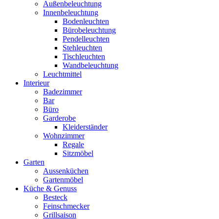
Außenbeleuchtung
Innenbeleuchtung
Bodenleuchten
Bürobeleuchtung
Pendelleuchten
Stehleuchten
Tischleuchten
Wandbeleuchtung
Leuchtmittel
Interieur
Badezimmer
Bar
Büro
Garderobe
Kleiderständer
Wohnzimmer
Regale
Sitzmöbel
Garten
Aussenküchen
Gartenmöbel
Küche & Genuss
Besteck
Feinschmecker
Grillsaison