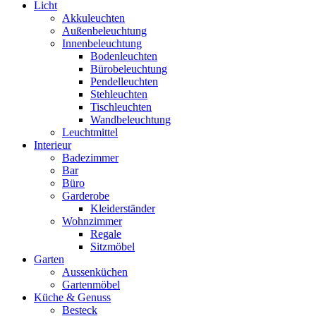
Licht
Akkuleuchten
Außenbeleuchtung
Innenbeleuchtung
Bodenleuchten
Bürobeleuchtung
Pendelleuchten
Stehleuchten
Tischleuchten
Wandbeleuchtung
Leuchtmittel
Interieur
Badezimmer
Bar
Büro
Garderobe
Kleiderständer
Wohnzimmer
Regale
Sitzmöbel
Garten
Aussenküchen
Gartenmöbel
Küche & Genuss
Besteck