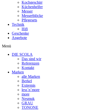
Kochgeschirr
Küchenhelfer
Messer
Messerblöcke
Pflegesets
Technik
Hifi
Geschenke
Angebote
Menü
DIE SCOLA
Das sind wir
Referenzen
Kontakt
Marken
alle Marken
Berkel
Extremis
less´n´more
more
Nesmuk
GRAU
TONONE